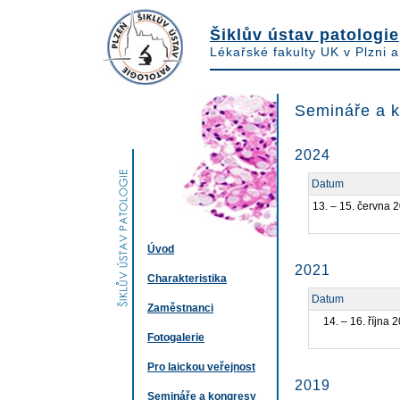
Šiklův ústav patologie
Lékařské fakulty UK v Plzni 
Semináře a 
2024
Datum
13. – 15. června 
Úvod
2021
Charakteristika
Datum
Zaměstnanci
14. – 16. října 
Fotogalerie
Pro laickou veřejnost
2019
Semináře a kongresy