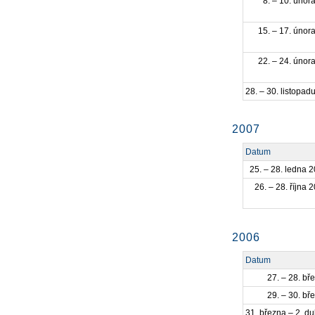
8. – 10. únor
15. – 17. únor
22. – 24. únor
28. – 30. listopad
2007
Datum
25. – 28. ledna 
26. – 28. října 
2006
Datum
27. – 28. bř
29. – 30. bř
31. března – 2. d